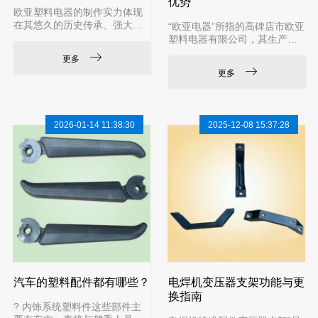
优势
欧亚塑料电器的制作实力体现
在其悠久的历史传承、强大的
“欧亚电器”所指的高碑店市欧亚
精密制造能力、严苛的国际标
塑料电器有限公司，其生产的
准质量体系以及与国际一线品
电焊机塑料配件在行业内主要
更多
牌的深度合作上。该公司并非
有以下几大优势，这也是其能
更多
简单的塑料加工厂，而是专注
成为国际知名品牌供应商的关
于塑料电器绝缘配件领域，具
键：? 核心优势解析品质过
备为客户提供高品质、符合环
硬，安全可靠这是最核心的优
保标准产品的综合能力。1. 深
势。电焊机内部有高压、高
2026-01-14 11:38:30
2025-12-08 15:37:28
厚的行业积淀与生产规模公司
温，因此配件必须绝缘、阻
成立于1998年，但其前身高碑
燃、耐高温。该公司产品严格
店市塑料制品厂拥有超过30年
遵循行业安全标准，满足电焊
的塑料制品生产历史。这种长
机在严苛工况下的长期使用需
期的行业浸润意味着它在模具
求，是保障整机安全的基础。
开发、注塑工艺、材料特性等
专精配套，兼容性好公司拥有
近30年历史，长期为国内外主
流焊接设
汽车的塑料配件都有哪些？
电焊机变压器支架功能与更
换指南
? 内饰系统塑料件这些部件主