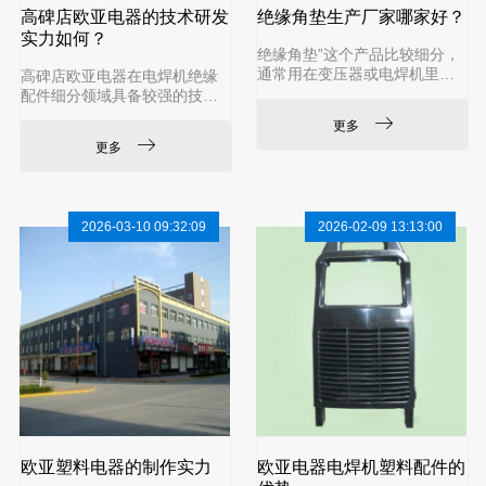
高碑店欧亚电器的技术研发
绝缘角垫生产厂家哪家好？
实力如何？
绝缘角垫”这个产品比较细分，
通常用在变压器或电焊机里，
高碑店欧亚电器在电焊机绝缘
作为绝缘和支撑的部件。高碑
配件细分领域具备较强的技术
店市欧亚塑料电器有限公司 所
研发实力，是该领域的专精型
更多
在地河北保定，成立时间长
高新技术企业，研发聚焦材料
更多
（超30年），注资2000万，通
配方、精密模具与工艺优化，
过ISO9001及ISO14001认证，
适配国际客户标准。一、核心
产品符合欧盟ROHS标准，规
研发资质与荣誉高新技术企
模较大主要应用领域 电焊机等
业：2024 年 12 月获评（证书
2026-03-10 09:32:09
2026-02-09 13:13:00
电器设备；为上海林肯电气、
GR202413002275），官方认
唐山松下等知名焊机企业供货
可技术创新能力。科技型中小
选型与采购建议绝缘角垫的性
企业：持续享受研发税收优
能直接影响设备的安全性，选
惠，研发投入常态化。体系认
择时除了看厂家资质，还需要
证：ISO9001（质量）、ISO1
注意这几
4001（环境），产品符合欧盟
欧亚塑料电器的制作实力
欧亚电器电焊机塑料配件的