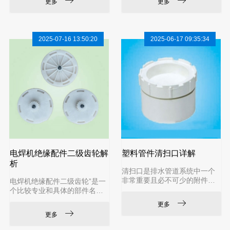
更多
更多
电焊机的主机面板上，用于控
电位的部件之间发生短路（爬
制整机功能。电源开关：通常
电或击穿），保障操作人员安
是一个带指示灯的船形开关或
全和设备稳定运行。防尘防污
按钮开关，用于开启或关闭电
：焊接现场环境恶劣，充满金
2025-07-16 13:50:20
2025-06-17 09:35:34
焊机总电源。功能选择按钮：
属粉尘、飞溅物和油污。这些
在一些多功能焊机（如氩弧焊/
污染物如果进入机器内部，会
手工焊两用机）上，用于切换
覆盖在电路板和电子元件上，
焊接模式。参数调节按钮/旋
导致散热不良、绝缘下降、短
钮：在数字化焊机上，用于调
路甚至起火。防尘罩衬是隔绝
节焊接电流、电压、脉冲参数
这些污染物的第一道屏障。机
等。它可能是一个编码器旋钮
械防护 ：保护内部精密的电子
（
元
电焊机绝缘配件二级齿轮解
塑料管件清扫口详解
析
清扫口是排水管道系统中一个
非常重要且必不可少的附件，
电焊机绝缘配件二级齿轮”是一
主要用于检查和疏通管道堵
个比较专业和具体的部件名
塞。一、什么是清扫口？清扫
称。它实际上涉及两个关键部
更多
口，顾名思义，就是为“清扫”管
分：绝缘配件 和 二级齿轮。这
更多
道而预留的“口”。它是一个带有
两个部分通常协同工作，但在
可开启密封盖的配件，通常安
电焊机中扮演着不同的角色。