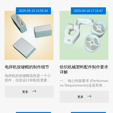
装在排水横管或立管的特定位
1. 部件解析：它是什么？电焊
置。当管道发生堵塞时，维修
机绝缘配件：作用： 在电焊机
2025-05-15 14:55:34
2025-04-18 17:15:47
人员可以打开盖子，插入疏通
中，绝缘是至关重要的安全措
工具（如管道疏通机、竹片
施。绝缘配件的主要功能是防
等）进行清理，作业完成后再
止电流泄露，确保电流安全地
将盖子盖回，恢复密封。对于
通过焊钳流向工件，而不是流
塑料管件（如PVC-U、HDPE材
向焊机外壳或其他不应带电的
质的管道），清扫口通常也
金属部件。它们通常用于隔离
带电体（如电机轴、内部导体
电焊机按键帽的制作细节
纺织机械塑料配件制作要求
详解
电焊机的按键帽虽然是一个小
部件，但其设计和制造需要考
一、 核心性能要求 (Performan
虑耐用性、安全性、人机工程
ce Requirements)这是所有要
学和环境适应性。其制作过程
求的出发点，配件必须满足其
更多
通常涉及工业设计、材料选择
在特定工位上的功能。卓越的
更多
和精密制造等多个环节。
耐磨性 (Wear Resistance)：
这是最基本也是最重要的要
求。配件如齿轮、凸轮、轴
套、导轨、转子等，需要连续