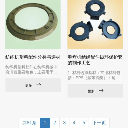
两根不同管径的直管，实现变
途：冷热水管、饮用水系统。
径。堵头/管帽：用于封闭管道
常见类型：热熔弯头、三通、
的末端。活接/活接头：带螺纹
阀门、活接等。PE（聚乙烯）
的可拆卸接头，便于某段管路
管件HDPE（高密度聚乙烯）：
的维修和更换。法兰：用于法
高强度，用于给水、燃气、地
兰连接的盘状零件。绕
暖管。LDPE（低密度聚
纺织机塑料配件分类与选材
电焊机绝缘配件磁环保护套
的制作工艺
纺织机塑料配件在纺织机械中
扮演着重要角色，主要用于替
1. 材料选择基材：常用材料包
代传统金属部件以减轻重量、
括：PPS（聚苯硫醚）：耐高
降低成本、减少噪音或适应特
温（220℃以上）、阻燃、耐化
更多
殊工况（如耐腐蚀、绝缘
学腐蚀。PA66（尼龙66）：机
更多
等）。1. 常见纺织机塑料配件
械强度高，但需添加阻燃剂
类型导向件：纱线导纱器、滑
（如UL94 V0级）。PBT（聚
轮、导轨等，要求表面光滑以
对苯二甲酸丁二醇酯）：电气
减少摩擦。传动件：齿轮、轴
性能优异，适合高频环境。陶
承座、凸轮、皮带轮等，需具
瓷填充复合材料：提升耐电弧
备耐磨性和高强度。卷绕部
和导热性能。添加剂：阻燃剂
共81条
1
2
3
4
5
下一页
件：筒管、纱管、绕线盘等，
（如溴系、磷系）、玻璃纤维