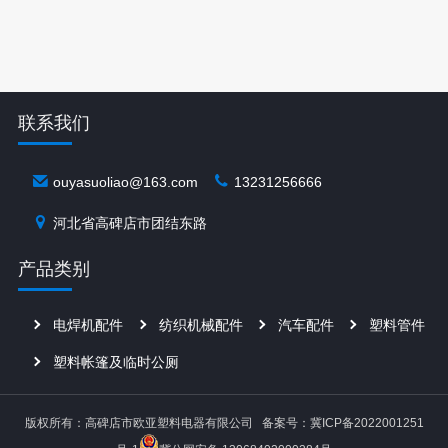
通常要求轻量化且耐疲劳。密
（增强强度）、抗氧化剂等。
封件：O型圈、垫片、阀门组
2. 工艺流程(1) 模具设计与制造
件，需耐油、耐化学腐蚀。功
3D建模：根据磁环尺寸设计保
能性部件：断
护
联系我们
ouyasuoliao@163.com
13231256666
河北省高碑店市团结东路
产品类别
电焊机配件
纺织机械配件
汽车配件
塑料管件
塑料帐篷及临时公厕
版权所有：高碑店市欧亚塑料电器有限公司
备案号：冀ICP备2022001251