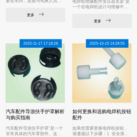
要在车内，直接与驾乘人员接
电焊机绝缘配件变压器支架”是
触，因此对美观、触感、低气
一个在电焊机设计与维修中非
味和环保有很高要求。仪表板
常关键的组件。它不仅是结构
更多
系统：这是最复杂的塑料件之
支撑件，更是至关重要的安全
更多
一，分为软质和硬质，常用改
件。1. 核心功能与重要性结构
性PP、ABS、PC/ABS等材料。
支撑：固定和支撑电焊机内部
中控台与门内板：包括中控面
的核心部件——主变压器（通
板、门内饰板本体、扶手和地
常非常沉重）。确保其在移
2025-11-17 17:18:26
2025-10-15 14:28:55
图袋等，常用PP、ABS、PC/A
动、震动或倾斜时不会移位，
BS制造。其他内装件：如座椅
防止内部连接拉断。电气绝
（侧背板、部分骨架）、车厢
缘：这是其最重要的功能。变
内顶棚、立柱装饰罩、各类储
压器在工作时带有高电压（初
物盒/手套箱。换挡面板、空调
级侧）和大电流（次级侧）。
出风口也多是
支架必须将变压器与电焊机的
金属外壳（接地）可靠地绝
缘，防止漏
汽车配件导游扶手护罩解析
如何更换和选购电焊机按钮
与购买指南
配件
汽车配件导游扶手护罩”是一个
如果您需要更换电焊机按钮，
非常具体的汽车零部件。这个
请遵循以下步骤：1. 安全第