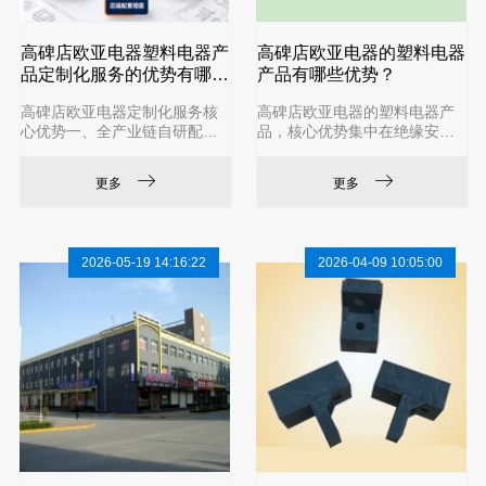
高碑店欧亚电器塑料电器产
高碑店欧亚电器的塑料电器
品定制化服务的优势有哪
产品有哪些优势？
些？
高碑店欧亚电器定制化服务核
高碑店欧亚电器的塑料电器产
心优势一、全产业链自研配
品，核心优势集中在绝缘安
套，定制交付效率高自有模具
全、精密制造、材料耐用、国
车间，从产品建模、CNC 加
际认证与定制配套五大方面，
更多
更多
工、修模调试全程自主完成，
在电焊机绝缘配件领域尤为突
无需外发代工，新品开模、改
出。一、绝缘安全与耐高温优
模周期大幅缩短；客户来图、
势（核心）高绝缘耐压：专用
来样可快速逆向建模打样，急
配方工程塑料，击穿电压≥20k
2026-05-19 14:16:22
2026-04-09 10:05:00
单可优先排产。自主改性塑料
V/mm，可承受焊机内部高压、
配方研发，可根据设备工况调
强电流工况。阻燃耐高温：UL
整原料性能，不用外购成品
94 V-0 级阻燃，长期耐受 **-4
料，既能匹配耐高温、高绝
0℃～+150℃**，短时峰值可达
缘、耐油、耐候等特殊需求，
180℃，不变形、不脆裂。环保
又能控制原料成本。一体化生
无毒：全系列通过SGS 检
产链路：材料调配→模具制造
→注塑成型→性