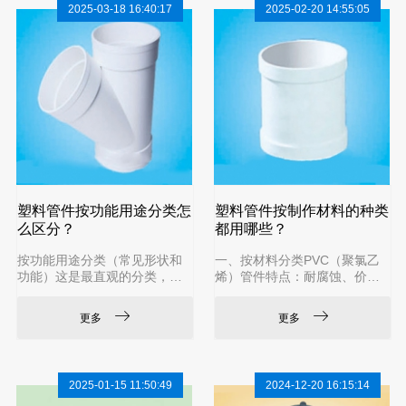
2025-03-18 16:40:17
2025-02-20 14:55:05
与其他部件（金属或其他材
料）发生摩擦，必须具备极低
的摩擦系数和极高的抗磨损能
力，以延长使用寿命。高机械
强度与耐疲劳性 (Mechanical S
t
塑料管件按功能用途分类怎
塑料管件按制作材料的种类
么区分？
都用哪些？
按功能用途分类（常见形状和
一、按材料分类PVC（聚氯乙
功能）这是最直观的分类，根
烯）管件特点：耐腐蚀、价格
据其在管道系统中起到的不同
低，但耐温性较差（通常≤6
作用来划分。直接/套管：用于
0℃）。用途：排水、给水（非
更多
更多
连接两根同径的直管。弯头：
饮用水）、电线套管等。常见
改变管道方向。常见的有45°和
类型：弯头、三通、直接头、
90°。三通/四通：用于分流或
管帽等。PPR（无规共聚聚丙
合流，连接三个或四个方向的
烯）管件特点：耐高温（≤9
2025-01-15 11:50:49
2024-12-20 16:15:14
管道。异径直接/大小头：连接
5℃）、无毒，热熔连接。用