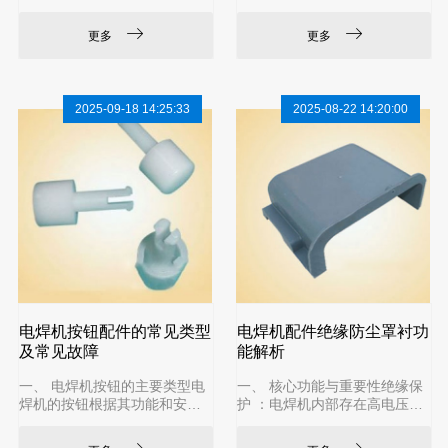
名称包含了几个关键信息，我
一！务必断开电焊机的总电
们来逐一拆解和分析，以便您
源！ 拔掉电源插头，确保完全
更多
更多
能更准确地找到或了解这个配
断电。如果更换的是焊枪上的
件。名称解析：导游扶手：这
按钮，最好也将焊枪从主机上
通常指的是旅游巴士、长途客
取下。2. 确定按钮规格（关键
车或公共汽车上，安装在司机
步骤）这是最核心的一步，信
2025-09-18 14:25:33
2025-08-22 14:20:00
座位旁边、靠近车门处的一个
息不匹配将无法更换。查看原
扶手。它的主要功能是：方便
按钮型号：按钮本体上通常会
司机上下车： 公交车驾驶区通
印有型号、电压/电流额定值
常较高，这个扶手可以帮助司
（如 10A 250VAC）。这是最
机借力。供导游/乘务员使用：
准确的查找方式。拍照并测
在旅游巴士上，导游或工作人
量：给旧按钮拍清晰的照片
员可能会在车门附近站立，这
（正面、侧面、接线端子）
个
电焊机按钮配件的常见类型
电焊机配件绝缘防尘罩衬功
及常见故障
能解析
一、 电焊机按钮的主要类型电
一、 核心功能与重要性绝缘保
焊机的按钮根据其功能和安装
护 ：电焊机内部存在高电压、
位置，主要分为以下几类：1.
大电流。防尘罩衬必须具有优
面板控制按钮这些按钮安装在
异的电气绝缘性能，防止不同