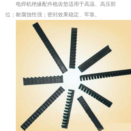
电焊机绝缘配件梳齿垫适用于高温、高压部
位；耐腐蚀性强；密封效果稳定、牢靠。