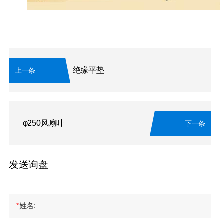
绝缘平垫
上一条
φ250风扇叶
下一条
发送询盘
*
姓名: